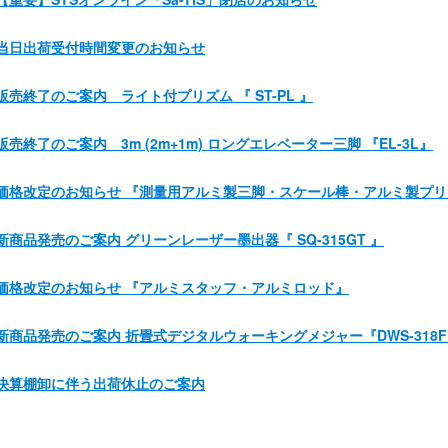
当日出荷受付時間変更のお知らせ
販売終了のご案内 ライト付プリズム 『 ST-PL 』
販売終了のご案内 3m (2m+1m) ロングエレベーター三脚 『EL-3L』
価格改定のお知らせ 『測量用アルミ製三脚・スケール棒・アルミ製プ
新商品発売のご案内 グリーンレーザー墨出器『 SQ-315GT 』
価格改定のお知らせ 『アルミスタッフ・アルミロッド』
新商品発売のご案内 折畳式デジタルウォーキングメジャー『DWS-318
決算棚卸に伴う出荷休止のご案内